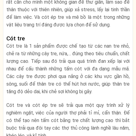
rất cần cho mình một không gian để thư giãn, làm sao để
thân thuộc với thiên nhiên, giúp xả stress, lấy lại tinh thần
để làm việc. Và cót ép tre và mê bồ là một trong những
vật liệu trang trí đáng được lựa chọn để sử dụng.
Cót tre
Cót tre là 1 sản phẩm được chế tạo từ các nan tre nhỏ,
chẻ ra từ những cây tre, nứa,… đúng theo tiêu chuẩn, chất
lượng cao. Tiếp sau đó trải qua quá trình đan xếp lại với
nhau để cấu thành những tấm cót với đa dạng mẫu mã.
Các cây tre được phơi qua nắng ở các khu vực gần hồ,
sông, suối để thân tre có thể hút hơi nước, giúp thân tre
tăng độ dẻo dai, khi chẻ sợi không bị gãy.
Cót tre và cót ép tre sẽ trải qua một quy trình xử lý
nghiêm ngặt, việc của người thợ phải tỉ mỉ, cẩn thận. Để
có thể tạo nên tấm cót bằng tre chất lượng cao thì bắt
buộc trải qua đôi tay các thợ thủ công lành nghề lâu năm,
khéo léo, và kĩ tính.