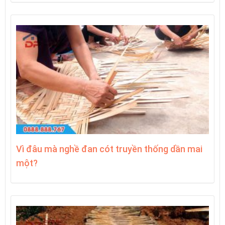
Vì đâu mà nghề đan cót truyền thống dần mai
một?